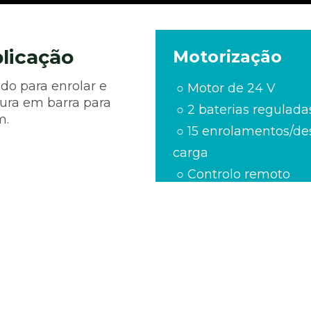
licação
Motorização
 para enrolar e 
 ○ Motor de 24 V
ra em barra para 
 ○ 2 baterias regulad
m.
 ○ 15 enrolamentos/desenrolamentos por 
carga
 ○ Controlo remoto
 ○ Tempo de enrolame
Fornecido com