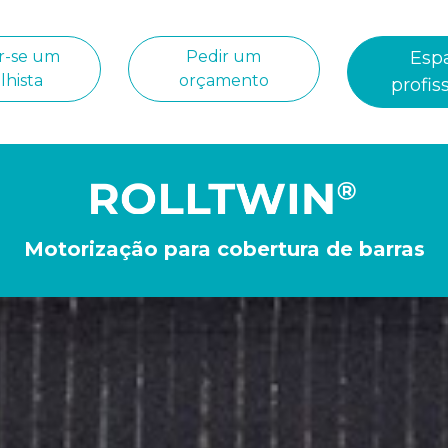
r-se um
Pedir um
Esp
lhista
orçamento
profis
Motorização para cobertura de barras