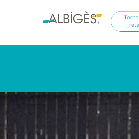
Torna
reta