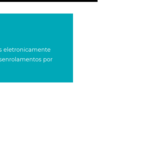
as eletronicamente
nto aprox. 1 min